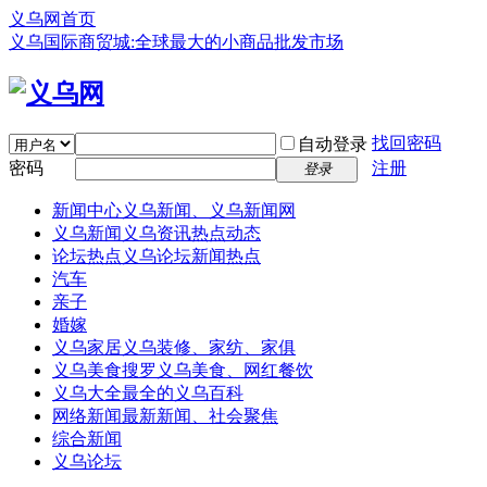
义乌网首页
义乌国际商贸城:全球最大的小商品批发市场
找回密码
自动登录
密码
注册
登录
新闻中心
义乌新闻、义乌新闻网
义乌新闻
义乌资讯热点动态
论坛热点
义乌论坛新闻热点
汽车
亲子
婚嫁
义乌家居
义乌装修、家纺、家俱
义乌美食
搜罗义乌美食、网红餐饮
义乌大全
最全的义乌百科
网络新闻
最新新闻、社会聚焦
综合新闻
义乌论坛