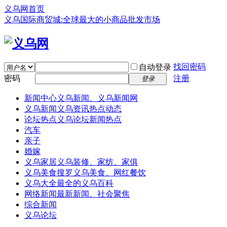
义乌网首页
义乌国际商贸城:全球最大的小商品批发市场
找回密码
自动登录
密码
注册
登录
新闻中心
义乌新闻、义乌新闻网
义乌新闻
义乌资讯热点动态
论坛热点
义乌论坛新闻热点
汽车
亲子
婚嫁
义乌家居
义乌装修、家纺、家俱
义乌美食
搜罗义乌美食、网红餐饮
义乌大全
最全的义乌百科
网络新闻
最新新闻、社会聚焦
综合新闻
义乌论坛