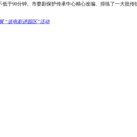
不低于90分钟。市婺剧保护传承中心精心改编、排练了一大批传
展 “送电影进园区”活动