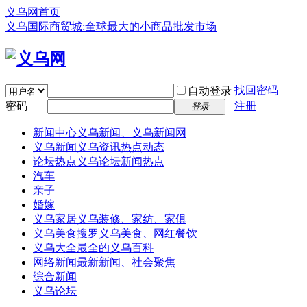
义乌网首页
义乌国际商贸城:全球最大的小商品批发市场
找回密码
自动登录
密码
注册
登录
新闻中心
义乌新闻、义乌新闻网
义乌新闻
义乌资讯热点动态
论坛热点
义乌论坛新闻热点
汽车
亲子
婚嫁
义乌家居
义乌装修、家纺、家俱
义乌美食
搜罗义乌美食、网红餐饮
义乌大全
最全的义乌百科
网络新闻
最新新闻、社会聚焦
综合新闻
义乌论坛