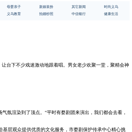
母婴亲子
新娘装扮
其它新闻
时尚义乌
义乌教育
拍婚纱照
中信银行
健康生活
腔，让台下不少戏迷激动地跟着唱。男女老少欢聚一堂，聚精会神
场气氛渲染到了顶点。“平时有婺剧团来演出，我们都会去看，
为给基层观众提供优质的文化服务，市婺剧保护传承中心精心挑