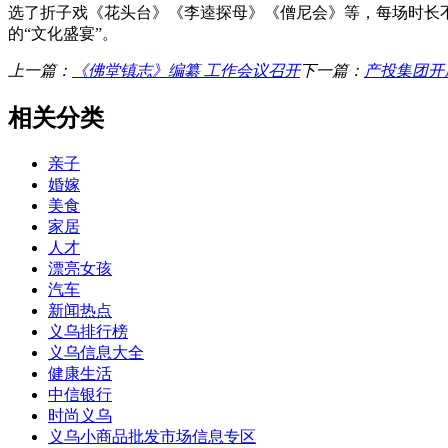
选了折子戏《花头台》《李逵探母》《僧尼会》等，每场时长
的“文化盛宴”。
上一篇：
《佛堂镇志》编纂 工作会议召开
下一篇：
产投集团开
相关分类
亲子
婚嫁
美食
家居
人才
漂亮女孩
汽车
新闻热点
义乌排行榜
义乌信息大全
健康生活
中信银行
时尚义乌
义乌小商品批发市场信息专区