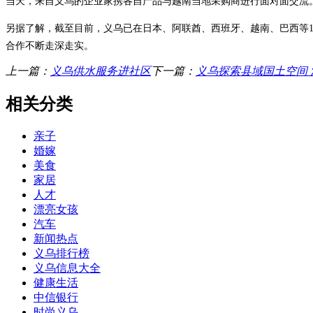
当天，来自义乌的企业家携各自产品与越南当地采购商进行面对面交流
另据了解，截至目前，义乌已在日本、阿联酋、西班牙、越南、巴西等1
合作不断走深走实。
上一篇：
义乌供水服务进社区
下一篇：
义乌探索县域国土空间
相关分类
亲子
婚嫁
美食
家居
人才
漂亮女孩
汽车
新闻热点
义乌排行榜
义乌信息大全
健康生活
中信银行
时尚义乌