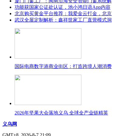
厦门门窗工厂：闽南沿海安全智能门窗系统解
功能获国家公证处认证，池小鸿日语App内容
北京购买黄金平台推荐：我爱金云打金，北京
武汉全屋定制解析：鑫祥世家工厂直营模式洞
国际电商数字港商业街区：打造跨境人潮消费
2026年坚果大会落地义乌 全球全产业链精英
义乌网
GMT+8, 2026-8-7 21:09