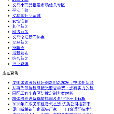
义乌小商品批发市场信息专区
平安产险
义乌国际商贸城
女性话题
其他新闻
网络新闻
义乌论坛新闻热点
义乌新闻
招聘会
最新发布
综合新闻
行业资讯
热点聚焦
昆明试管医院科研创新排名2026：技术创新能
别再为低价显微镜光源交学费：选有实力的显
园区工程车盲区防撞定制方案解析
粉体粉碎设备选型指南及多行业应用解析
2026年广东叉车租赁怎么选 优质公司推荐干
厦门断桥铝门窗源头厂家——门窗适配技术与