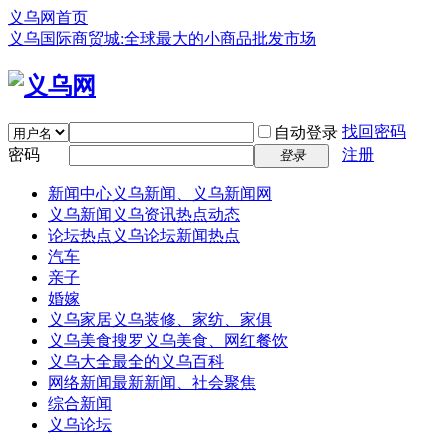
义乌网首页
义乌国际商贸城:全球最大的小商品批发市场
找回密码
自动登录
密码
注册
登录
新闻中心
义乌新闻、义乌新闻网
义乌新闻
义乌资讯热点动态
论坛热点
义乌论坛新闻热点
汽车
亲子
婚嫁
义乌家居
义乌装修、家纺、家俱
义乌美食
搜罗义乌美食、网红餐饮
义乌大全
最全的义乌百科
网络新闻
最新新闻、社会聚焦
综合新闻
义乌论坛