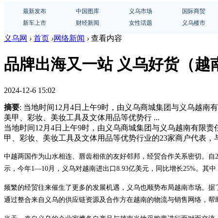
最新发布
中国图库
义乌市场
国际商贸
新车上市
财经新闻
女性话题
义乌楼市
义乌网
›
首页
›
网络新闻
›
查看内容
品牌出海又一站 义乌好货（越
2024-12-6 15:02
摘要
: 当地时间12月4日上午9时，由义乌商城集团与义乌越南有
美甲、彩妆、美妆工具及文体用品等优势行 ...
当地时间12月4日上午9时，由义乌商城集团与义乌越南有限责任
甲、彩妆、美妆工具及文体用品等优势行业的23家商户代表，与
中越两国作为山水相连、唇齿相依的友好邻邦，经贸合作关系密切。自2
示，今年1—10月，义乌对越南进出口8.93亿美元，同比增长25%。其中，出
频繁的经贸往来催生了更多的发展机遇，义乌也顺势布局越南市场。据了解，
通过整合来自义乌的供应链资源及合作方在越南的物流与销售网络，帮