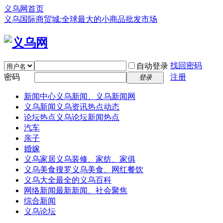
义乌网首页
义乌国际商贸城:全球最大的小商品批发市场
找回密码
自动登录
密码
注册
登录
新闻中心
义乌新闻、义乌新闻网
义乌新闻
义乌资讯热点动态
论坛热点
义乌论坛新闻热点
汽车
亲子
婚嫁
义乌家居
义乌装修、家纺、家俱
义乌美食
搜罗义乌美食、网红餐饮
义乌大全
最全的义乌百科
网络新闻
最新新闻、社会聚焦
综合新闻
义乌论坛