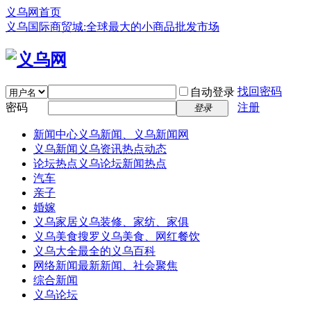
义乌网首页
义乌国际商贸城:全球最大的小商品批发市场
找回密码
自动登录
密码
注册
登录
新闻中心
义乌新闻、义乌新闻网
义乌新闻
义乌资讯热点动态
论坛热点
义乌论坛新闻热点
汽车
亲子
婚嫁
义乌家居
义乌装修、家纺、家俱
义乌美食
搜罗义乌美食、网红餐饮
义乌大全
最全的义乌百科
网络新闻
最新新闻、社会聚焦
综合新闻
义乌论坛