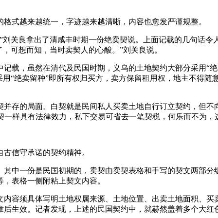
的格式越来越统一，字迹越来越清晰，内容也愈发严谨规整。
”刘关良拿出了清咸丰时期一份绝卖契说。上面记载的几句话令人
了，可想而知，当时卖契人的心酸。”刘关良说。
记载，虽然在清代及民国时期，义乌的土地契约大部分采用“绝卖
采用“绝卖留种”即所有权归买方，卖方保留租用权，地主不得随
契并存的局面。白契就是民间私人买卖土地自行订立契约，但不
红契一样具有法律效力，私下交易可省去一笔契税，何乐而不为，
自古信守承诺的契约精神。
。其中一份是民国初期的，卖契由卖契表格和手写的契文两部分
等，表格一侧附粘上契文内容。
文内容须具体写明土地权属来源、土地位置、出卖土地面积、买
章后生效。记者发现，上述的民国契约中，就赫然盖着多个大红色