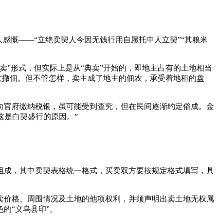
感慨——“立绝卖契人今因无钱行用自愿托中人立契”“其粮米
”形式，但实际上是从“典卖”开始的，即地主占有的土地相当
意撤佃。但不管怎样，卖主成了地主的佃农，承受着地租的盘
向官府缴纳税银，虽可能受到查究，但在民间逐渐约定俗成。金
这是白契盛行的原因。”
组成，其中卖契表格统一格式，买卖双方要按规定格式填写，具
卖价格、周围情况及土地的他项权利，并须声明出卖土地无权属
的“义乌县印”。