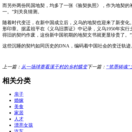
而另外两份民国地契，均多了一张《验契执照》，作为地契的
一。”刘关良猜测。
随着时代变迁，在新中国成立后，义乌的地契也迎来了新变化。
形印章。据孟祖平在《义乌旧票证》中记录，义乌1950年实
得旧的契约作废，这份新中国初期的地契文书就更显珍贵了。
这些沉睡的契约如同历史的DNA，编码着中国社会的变迁轨
上一篇：
从一场球赛看溪干村的乡村蝶变
下一篇：
“笔墨铸魂
相关分类
亲子
婚嫁
美食
家居
人才
漂亮女孩
汽车