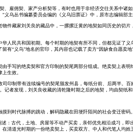
用契、雇佣契、家产分析契等，有时也用于非经济交往关系中诸
。”义乌丛书编纂委员会编的《义乌旧票证》中，原市志编辑部
老物件藏家刘关良的藏品中，一摞摞泛黄的地契如同历史的切片
中华人民共和国初期。每个时期的地契有所不同，但都见证了义
留有“义乌”地名的官印，其内容也记载了卖方“因缺食自愿卖地
契由手写的绝卖契和官方印制的契尾两部分组成。绝卖契上表明
律上生效。
布政司印制带有连续编号的契尾颁发州县，每纸分前、后两半。
载。记者发现，刘关良收藏的清乾隆时期之后的地契，均由契纸
触摸到时代脉搏的跳动，解码隐藏在田埂阡陌间的社会变迁密码
了阐述：古代，土地、房屋等不动产买卖，亲邻优先相沿成习，即
。在清道光时期的一份绝卖契上，买卖双方、中人和代笔人均姓