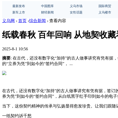
最新发布
中国图库
义乌市场
国际商贸
新车上市
财经新闻
女性话题
义乌楼市
义乌网
›
首页
›
综合新闻
›
查看内容
纸载春秋 百年回响 从地契收
2025-8-1 10:56
摘要
: 在古代，还没有数字化“加持”的古人做事讲究有凭有
的“立券为凭”到如今的“签约合同”， ...
在古代，还没有数字化“加持”的古人做事讲究有凭有据，签订
券为凭”到如今的“签约合同”，从白纸黑字红手印到如今的电
当下，这份契约精神的传承与弘扬显得愈发珍贵。让我们跟随
一纸契约诉千愁