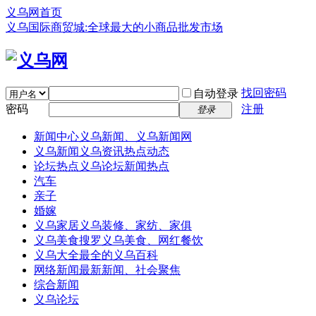
义乌网首页
义乌国际商贸城:全球最大的小商品批发市场
找回密码
自动登录
密码
注册
登录
新闻中心
义乌新闻、义乌新闻网
义乌新闻
义乌资讯热点动态
论坛热点
义乌论坛新闻热点
汽车
亲子
婚嫁
义乌家居
义乌装修、家纺、家俱
义乌美食
搜罗义乌美食、网红餐饮
义乌大全
最全的义乌百科
网络新闻
最新新闻、社会聚焦
综合新闻
义乌论坛