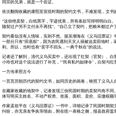
同宗的兄弟，就是一个佐证。
依次翻阅收藏的康熙至宣统时期的契约文书，不难发现，文书
“这份绝卖契，白纸黑字，字迹优美，所有条款写得明明白白。
随契过户另不立付永不再找”。“自己立了契约，把粮米都过户
契约看似没有人情味，实则不然。据吴潮海在《义乌旧票证》中
一部分只有“田底权”，因为农民遇到天灾人祸被迫卖田地时，
剥。所以，当时也有“卖字不回头，一典千秋在”的说法。
记者还了解到，清代义乌买卖中，还出现了红契（官契）、白
小玲也对这个说法进行了补充，“‘民有私约如律令’，白契与
一方传承照古今
一页页历朝历代的契约文书，如同历史的画卷，映照了义乌人
在藏家收藏的地契中，记者发现三份民国时期的卖契均有不同
体写明买主姓名、不动产权类、坐落、面积、卖价、应缴税额
作家孟祖平在《义乌旧票证》一书中，详细记录了民国时期契
纠纷，亦无亲友争执等情由，附在统一表格之侧，报县政府盖