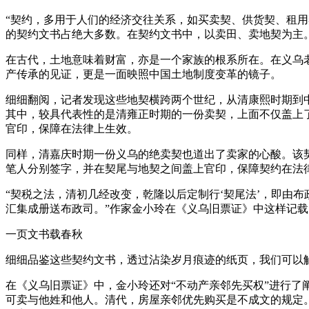
“契约，多用于人们的经济交往关系，如买卖契、供货契、租
的契约文书占绝大多数。在契约文书中，以卖田、卖地契为主
在古代，土地意味着财富，亦是一个家族的根系所在。在义乌
产传承的见证，更是一面映照中国土地制度变革的镜子。
细细翻阅，记者发现这些地契横跨两个世纪，从清康熙时期到
其中，较具代表性的是清雍正时期的一份卖契，上面不仅盖上了
官印，保障在法律上生效。
同样，清嘉庆时期一份义乌的绝卖契也道出了卖家的心酸。该
笔人分别签字，并在契尾与地契之间盖上官印，保障契约在法
“契税之法，清初几经改变，乾隆以后定制行‘契尾法’，即由
汇集成册送布政司。”作家金小玲在《义乌旧票证》中这样记
一页文书载春秋
细细品鉴这些契约文书，透过沾染岁月痕迹的纸页，我们可以
在《义乌旧票证》中，金小玲还对“不动产亲邻先买权”进行
可卖与他姓和他人。清代，房屋亲邻优先购买是不成文的规定