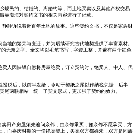
如乡规民约、结婚约、离婚约等，而土地买卖以及其他产权交易
主编吴潮海对契约文书的相关内容进行了记载。
，静静诉说着近百年土地的故事。这些契约文书，不仅是家族财
乌当地的繁荣与变迁，并为后续研究古代地契提供了丰富素材。
”的无奈之举。全文均以毛笔书写，字迹工整，并盖有两个红色
绝卖人因缺钱自愿将房屋绝卖，订立契约时，绝卖人、中人、代
百姓投税后，以前半发给，令粘于契纸之尾以作纳税凭据，后半
和契尾两联相粘，统一了契文形式，更加强了契约的效力。
。
出卖田产房屋须先遍问亲邻，由亲邻承买，如亲邻不愿承买，方
王，而嘉庆时期的一份绝卖契上，买卖双方都姓朱，双方是同族