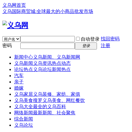
义乌网首页
义乌国际商贸城:全球最大的小商品批发市场
找回密码
自动登录
密码
注册
登录
新闻中心
义乌新闻、义乌新闻网
义乌新闻
义乌资讯热点动态
论坛热点
义乌论坛新闻热点
汽车
亲子
婚嫁
义乌家居
义乌装修、家纺、家俱
义乌美食
搜罗义乌美食、网红餐饮
义乌大全
最全的义乌百科
网络新闻
最新新闻、社会聚焦
综合新闻
义乌论坛