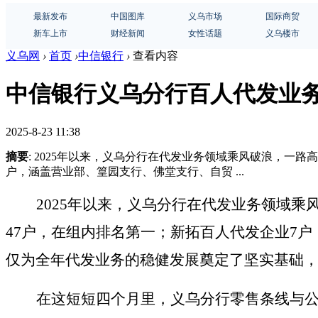
最新发布
中国图库
义乌市场
国际商贸
新车上市
财经新闻
女性话题
义乌楼市
义乌网
›
首页
›
中信银行
›
查看内容
中信银行义乌分行百人代发业
2025-8-23 11:38
摘要
: 2025年以来，义乌分行在代发业务领域乘风破浪，一
户，涵盖营业部、篁园支行、佛堂支行、自贸 ...
2025年以来，义乌分行在代发业务领域
47户，在组内排名
第一
；新拓百人代发企业
7
仅为全年代发业务的稳健发展奠定了坚实基础
在这短短四个月里，义乌分行零售条线与