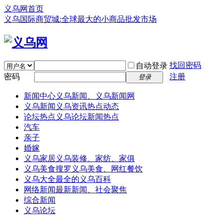
义乌网首页
义乌国际商贸城:全球最大的小商品批发市场
找回密码
自动登录
密码
注册
登录
新闻中心
义乌新闻、义乌新闻网
义乌新闻
义乌资讯热点动态
论坛热点
义乌论坛新闻热点
汽车
亲子
婚嫁
义乌家居
义乌装修、家纺、家俱
义乌美食
搜罗义乌美食、网红餐饮
义乌大全
最全的义乌百科
网络新闻
最新新闻、社会聚焦
综合新闻
义乌论坛