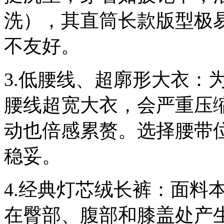
洗），其直筒长款版型极
不友好。
3.低腰线、超廓形大衣：
腰线超宽大衣，会严重压缩
动也倍感累赘。选择腰带
稳妥。
4.经典灯芯绒长裤：面料
在臀部、腹部和膝盖处产