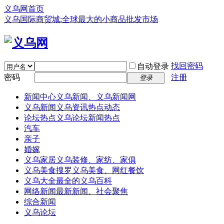
义乌网首页
义乌国际商贸城:全球最大的小商品批发市场
找回密码
自动登录
密码
注册
登录
新闻中心
义乌新闻、义乌新闻网
义乌新闻
义乌资讯热点动态
论坛热点
义乌论坛新闻热点
汽车
亲子
婚嫁
义乌家居
义乌装修、家纺、家俱
义乌美食
搜罗义乌美食、网红餐饮
义乌大全
最全的义乌百科
网络新闻
最新新闻、社会聚焦
综合新闻
义乌论坛