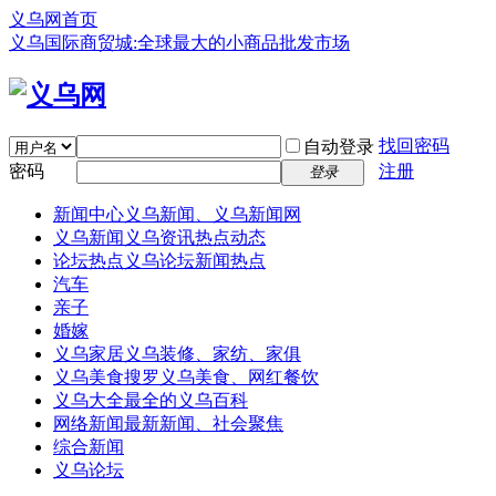
义乌网首页
义乌国际商贸城:全球最大的小商品批发市场
找回密码
自动登录
密码
注册
登录
新闻中心
义乌新闻、义乌新闻网
义乌新闻
义乌资讯热点动态
论坛热点
义乌论坛新闻热点
汽车
亲子
婚嫁
义乌家居
义乌装修、家纺、家俱
义乌美食
搜罗义乌美食、网红餐饮
义乌大全
最全的义乌百科
网络新闻
最新新闻、社会聚焦
综合新闻
义乌论坛