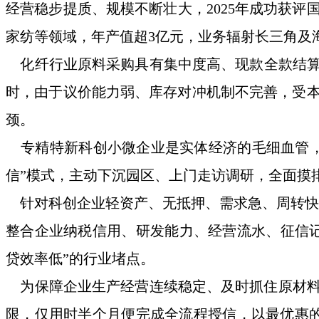
经营稳步提质、规模
不断
壮大，
2025年成功获
家纺等领域，年产值超3亿元，业务辐射长三角及
化纤行业原料采购具有集中度高、现款全款结
时，
由于
议价能力弱、库存对冲机制不完善，受
颈。
专精特新科创小微企业是实体经济的毛细血管
信”模式，主动下沉园区、上门走访调研，全面摸
针对科创企业轻资产、无抵押、需求急、周转
整合企业纳税信用、研发能力、经营流水、征信
贷效率低”的行业堵点。
为保障企业生产经营连续稳定
、
及时抓住原材
限，仅用时半个月便完成全流程授信，以
最
优惠