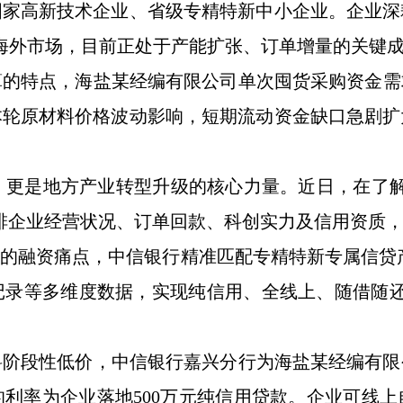
评国家高新技术企业、省级专精特新中小企业。企业
海外市场，目前正处于产能扩张、订单增量的关键
算的特点，
海盐某
经编有限公司单次囤货采购资金需
本轮原材料价格波动影响，短期流动资金缺口急剧扩
，更是地方产业转型升级的核心力量。
近日，在了
排企业经营状况、订单回款、科创实力及信用资质
快的融资痛点，
中信银行
精准匹配专精特新专属信贷
记录等多维度数据，实现纯信用、全线上、随借随还
料阶段性低价
，
中信银行嘉兴分行为海盐某
经编有限
的
利率为企业落地
500万元纯信用贷款。企业可线