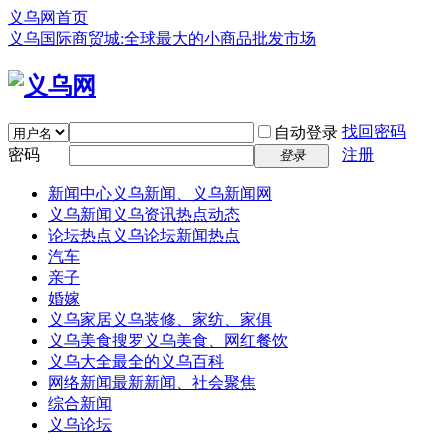
义乌网首页
义乌国际商贸城:全球最大的小商品批发市场
找回密码
自动登录
密码
注册
登录
新闻中心
义乌新闻、义乌新闻网
义乌新闻
义乌资讯热点动态
论坛热点
义乌论坛新闻热点
汽车
亲子
婚嫁
义乌家居
义乌装修、家纺、家俱
义乌美食
搜罗义乌美食、网红餐饮
义乌大全
最全的义乌百科
网络新闻
最新新闻、社会聚焦
综合新闻
义乌论坛