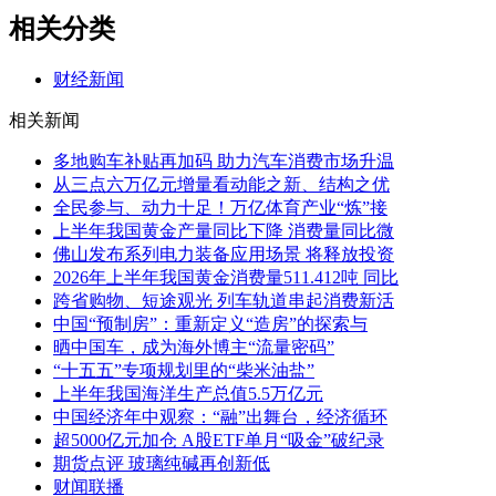
相关分类
财经新闻
相关新闻
多地购车补贴再加码 助力汽车消费市场升温
从三点六万亿元增量看动能之新、结构之优
全民参与、动力十足！万亿体育产业“炼”接
上半年我国黄金产量同比下降 消费量同比微
佛山发布系列电力装备应用场景 将释放投资
2026年上半年我国黄金消费量511.412吨 同比
跨省购物、短途观光 列车轨道串起消费新活
中国“预制房”：重新定义“造房”的探索与
晒中国车，成为海外博主“流量密码”
“十五五”专项规划里的“柴米油盐”
上半年我国海洋生产总值5.5万亿元
中国经济年中观察：“融”出舞台，经济循环
超5000亿元加仓 A股ETF单月“吸金”破纪录
期货点评 玻璃纯碱再创新低
财闻联播