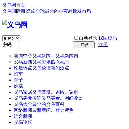
义乌网首页
义乌国际商贸城:全球最大的小商品批发市场
找回密码
自动登录
密码
注册
登录
新闻中心
义乌新闻、义乌新闻网
义乌新闻
义乌资讯热点动态
论坛热点
义乌论坛新闻热点
汽车
亲子
婚嫁
义乌家居
义乌装修、家纺、家俱
义乌美食
搜罗义乌美食、网红餐饮
义乌大全
最全的义乌百科
网络新闻
最新新闻、社会聚焦
综合新闻
义乌论坛