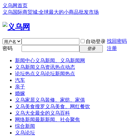
义乌网首页
义乌国际商贸城:全球最大的小商品批发市场
找回密码
自动登录
密码
注册
登录
新闻中心
义乌新闻、义乌新闻网
义乌新闻
义乌资讯热点动态
论坛热点
义乌论坛新闻热点
汽车
亲子
婚嫁
义乌家居
义乌装修、家纺、家俱
义乌美食
搜罗义乌美食、网红餐饮
义乌大全
最全的义乌百科
网络新闻
最新新闻、社会聚焦
综合新闻
义乌论坛