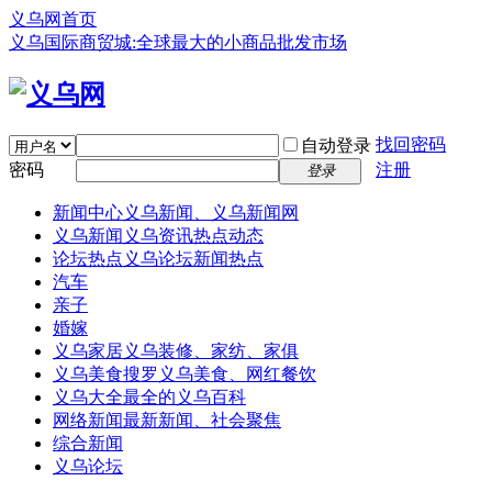
义乌网首页
义乌国际商贸城:全球最大的小商品批发市场
找回密码
自动登录
密码
注册
登录
新闻中心
义乌新闻、义乌新闻网
义乌新闻
义乌资讯热点动态
论坛热点
义乌论坛新闻热点
汽车
亲子
婚嫁
义乌家居
义乌装修、家纺、家俱
义乌美食
搜罗义乌美食、网红餐饮
义乌大全
最全的义乌百科
网络新闻
最新新闻、社会聚焦
综合新闻
义乌论坛