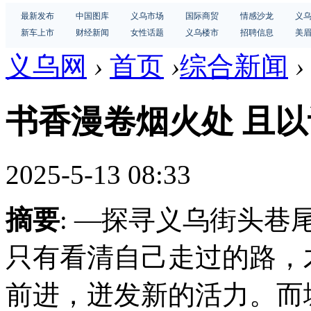
最新发布
中国图库
义乌市场
国际商贸
情感沙龙
义
新车上市
财经新闻
女性话题
义乌楼市
招聘信息
美
义乌网
›
首页
›
综合新闻
›
书香漫卷烟火处 且
2025-5-13 08:33
摘要
: —探寻义乌街头巷
只有看清自己走过的路，
前进，迸发新的活力。而