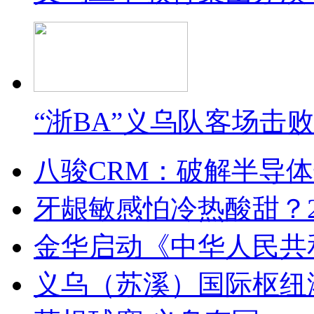
“浙BA”义乌队客场击
八骏CRM：破解半导
牙龈敏感怕冷热酸甜？2
金华启动《中华人民共
义乌（苏溪）国际枢纽