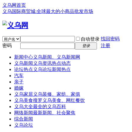
义乌网首页
义乌国际商贸城:全球最大的小商品批发市场
找回密码
自动登录
密码
注册
登录
新闻中心
义乌新闻、义乌新闻网
义乌新闻
义乌资讯热点动态
论坛热点
义乌论坛新闻热点
汽车
亲子
婚嫁
义乌家居
义乌装修、家纺、家俱
义乌美食
搜罗义乌美食、网红餐饮
义乌大全
最全的义乌百科
网络新闻
最新新闻、社会聚焦
综合新闻
义乌论坛