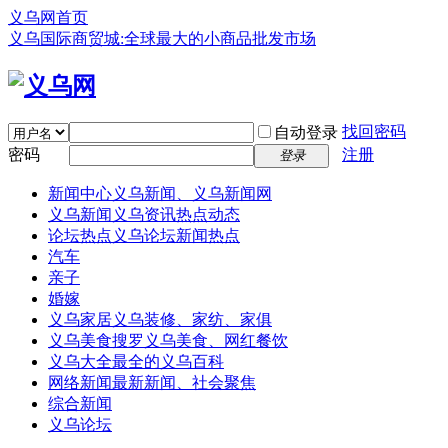
义乌网首页
义乌国际商贸城:全球最大的小商品批发市场
找回密码
自动登录
密码
注册
登录
新闻中心
义乌新闻、义乌新闻网
义乌新闻
义乌资讯热点动态
论坛热点
义乌论坛新闻热点
汽车
亲子
婚嫁
义乌家居
义乌装修、家纺、家俱
义乌美食
搜罗义乌美食、网红餐饮
义乌大全
最全的义乌百科
网络新闻
最新新闻、社会聚焦
综合新闻
义乌论坛