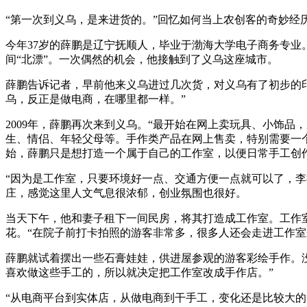
“第一次到义乌，是来进货的。”回忆如何当上农创客的奇妙经
今年37岁的薛鹏是辽宁抚顺人，毕业于渤海大学电子商务专业
间“北漂”。一次偶然的机会，他接触到了义乌这座城市。
薛鹏告诉记者，早前他来义乌进过几次货，对义乌有了初步的印
乌，反正是做电商，在哪里都一样。”
2009年，薛鹏再次来到义乌。“最开始在网上卖玩具、小饰
生、情侣、年轻父母等。手作类产品在网上售卖，特别需要一
始，薛鹏只是想打造一个属于自己的工作室，以便日常手工创
“因为是工作室，只要环境好一点、交通方便一点就可以了，李
庄，感觉这里人文气息很浓郁，创业氛围也很好。
当天下午，他和妻子租下一间民房，将其打造成工作室。工作
花。“在院子前打卡拍照的游客非常多，很多人还会走进工作室
薛鹏就试着摆出一些石膏娃娃，供进屋参观的游客彩绘手作。没
喜欢做这些手工的，所以就决定把工作室改成手作店。”
“从电商平台到实体店，从做电商到干手工，变化还是比较大