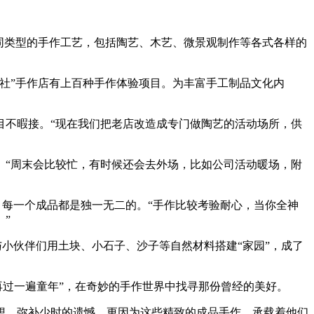
同类型的手作工艺，包括陶艺、木艺、微景观制作等各式各样的
社”手作店有上百种手作体验项目。为丰富手工制品文化内
目不暇接。“现在我们把老店改造成专门做陶艺的活动场所，供
。“周末会比较忙，有时候还会去外场，比如公司活动暖场，附
，每一个成品都是独一无二的。“手作比较考验耐心，当你全神
”
与小伙伴们用土块、小石子、沙子等自然材料搭建“家园”，成了
“再过一遍童年”，在奇妙的手作世界中找寻那份曾经的美好。
想，弥补少时的遗憾，更因为这些精致的成品手作，承载着他们