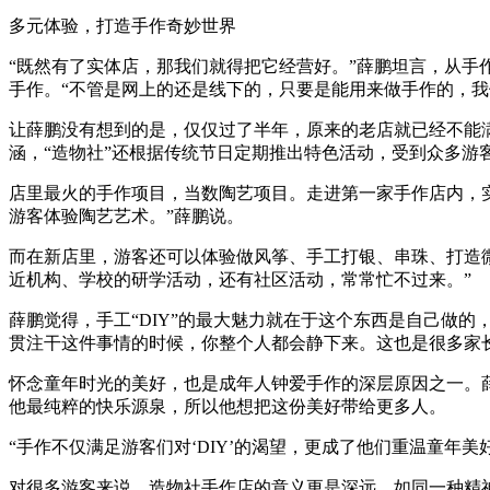
多元体验，打造手作奇妙世界
“既然有了实体店，那我们就得把它经营好。”薛鹏坦言，从
手作。“不管是网上的还是线下的，只要是能用来做手作的，我
让薛鹏没有想到的是，仅仅过了半年，原来的老店就已经不能
涵，“造物社”还根据传统节日定期推出特色活动，受到众多游
店里最火的手作项目，当数陶艺项目。走进第一家手作店内，
游客体验陶艺艺术。”薛鹏说。
而在新店里，游客还可以体验做风筝、手工打银、串珠、打造
近机构、学校的研学活动，还有社区活动，常常忙不过来。”
薛鹏觉得，手工“DIY”的最大魅力就在于这个东西是自己做
贯注干这件事情的时候，你整个人都会静下来。这也是很多家
怀念童年时光的美好，也是成年人钟爱手作的深层原因之一。薛
他最纯粹的快乐源泉，所以他想把这份美好带给更多人。
“手作不仅满足游客们对‘DIY’的渴望，更成了他们重温童年
对很多游客来说，造物社手作店的意义更是深远，如同一种精