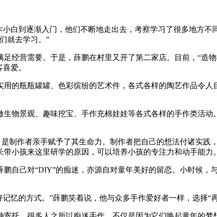
手作小白到逐渐入门，他们不断地走出去，考察学习了很多地方不
们就去学习。”
满足经营需要。于是，薛鹏在村里又开了第二家店。目前，“造物
客喜爱。
实用的瓶瓶罐罐、色彩缤纷的艺术件，各式各样的陶艺作品令人
微生物景观、趣味挖宝、手作充棉娃娃等各式各样的手作类活动
的，是制作者亲手赋予了其生命力。制作者把自己的想法付诸实践
长带小孩来这里研学的原因，可以培养小孩的专注力和动手能力。
鹏自己对“DIY”的痴迷，亦源自对童年美好的留恋。小时候，
美好记忆的方式。”薛鹏笑着说，他与众多手作爱好者一样，选择
神寄托。很多人之所以痴迷手作，不仅是因为它们唤起童年的梦