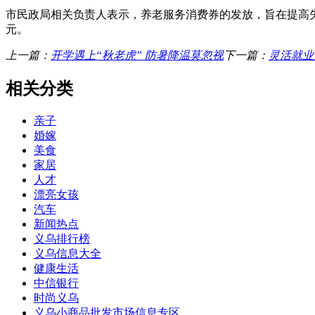
市民政局相关负责人表示，养老服务消费券的发放，旨在提高失能
元。
上一篇：
开学遇上“秋老虎” 防暑降温莫忽视
下一篇：
灵活就业
相关分类
亲子
婚嫁
美食
家居
人才
漂亮女孩
汽车
新闻热点
义乌排行榜
义乌信息大全
健康生活
中信银行
时尚义乌
义乌小商品批发市场信息专区