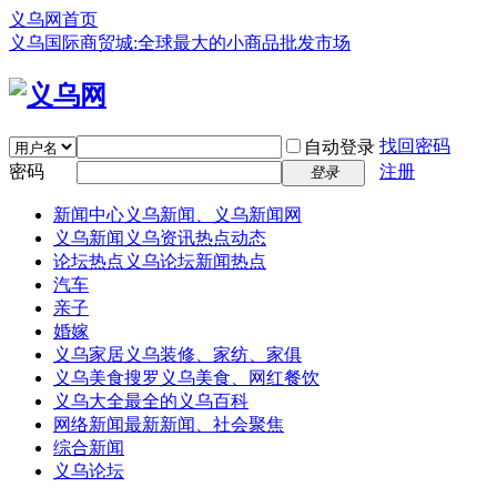
义乌网首页
义乌国际商贸城:全球最大的小商品批发市场
找回密码
自动登录
密码
注册
登录
新闻中心
义乌新闻、义乌新闻网
义乌新闻
义乌资讯热点动态
论坛热点
义乌论坛新闻热点
汽车
亲子
婚嫁
义乌家居
义乌装修、家纺、家俱
义乌美食
搜罗义乌美食、网红餐饮
义乌大全
最全的义乌百科
网络新闻
最新新闻、社会聚焦
综合新闻
义乌论坛