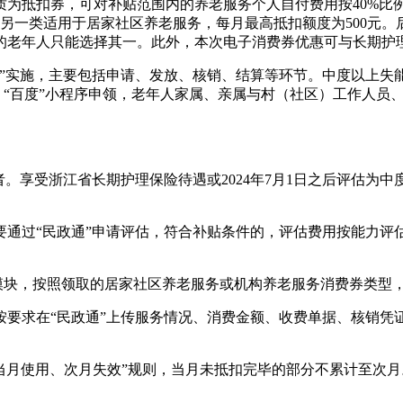
质为抵扣券，可对补贴范围内的养老服务个人自付费用按40%比
；另一类适用于居家社区养老服务，每月最高抵扣额度为500元。
的老年人只能选择其一。此外，本次电子消费券优惠可与长期护
实施，主要包括申请、发放、核销、结算等环节。中度以上失能老
序、“百度”小程序申领，老年人家属、亲属与村（社区）工作人
。享受浙江省长期护理保险待遇或2024年7月1日之后评估为中
要通过“民政通”申请评估，符合补贴条件的，评估费用按能力评
”模块，按照领取的居家社区养老服务或机构养老服务消费券类型
按要求在“民政通”上传服务情况、消费金额、收费单据、核销凭
当月使用、次月失效”规则，当月未抵扣完毕的部分不累计至次