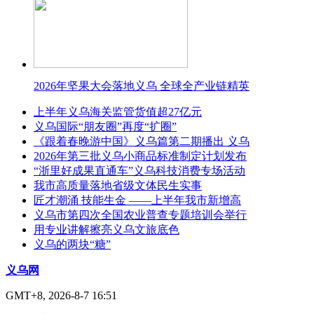
2026年坚果大会落地义乌 全球全产业链精英
上半年义乌海关监管货值超27亿元
义乌国际“朋友圈”再度“扩圈”
《跟着春晚游中国》义乌篇第二期播出 义乌
2026年第三批义乌小商品标准制定计划发布
“浙里好成果直通车”义乌科技消费专场活动
我市高质量落地省级文体民生实事
匠才潮涌 技能生金 ——上半年我市新增高
义乌市第四次全国农业普查专题培训会举行
用专业讲解擦亮义乌文旅底色
义乌的两块“糖”
义乌网
GMT+8, 2026-8-7 16:51