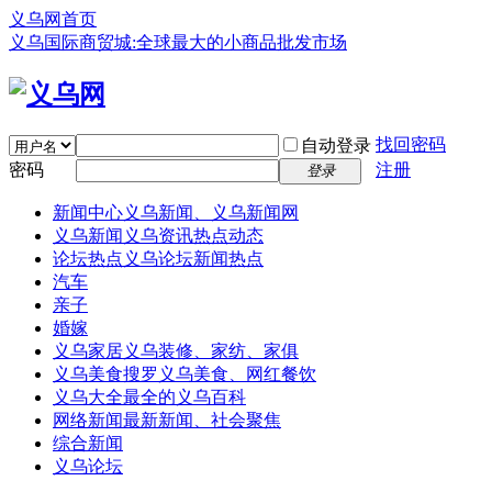
义乌网首页
义乌国际商贸城:全球最大的小商品批发市场
找回密码
自动登录
密码
注册
登录
新闻中心
义乌新闻、义乌新闻网
义乌新闻
义乌资讯热点动态
论坛热点
义乌论坛新闻热点
汽车
亲子
婚嫁
义乌家居
义乌装修、家纺、家俱
义乌美食
搜罗义乌美食、网红餐饮
义乌大全
最全的义乌百科
网络新闻
最新新闻、社会聚焦
综合新闻
义乌论坛