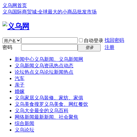
义乌网首页
义乌国际商贸城:全球最大的小商品批发市场
找回密码
自动登录
密码
注册
登录
新闻中心
义乌新闻、义乌新闻网
义乌新闻
义乌资讯热点动态
论坛热点
义乌论坛新闻热点
汽车
亲子
婚嫁
义乌家居
义乌装修、家纺、家俱
义乌美食
搜罗义乌美食、网红餐饮
义乌大全
最全的义乌百科
网络新闻
最新新闻、社会聚焦
综合新闻
义乌论坛