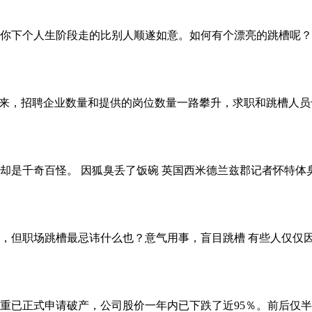
你下个人生阶段走的比别人顺遂如意。如何有个漂亮的跳槽呢？第
以来，招聘企业数量和提供的岗位数量一路攀升，求职和跳槽人员
却是千奇百怪。 因狐臭丢了饭碗 英国西米德兰兹郡记者怀特体
，但职场跳槽最忌讳什么也？意气用事，盲目跳槽 有些人仅仅因
损严重已正式申请破产，公司股价一年内已下跌了近95％。前后