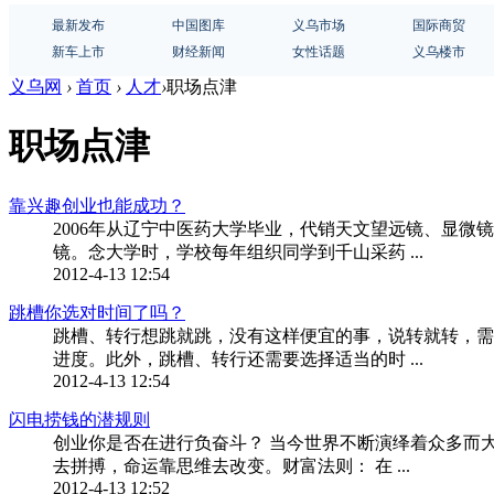
最新发布
中国图库
义乌市场
国际商贸
新车上市
财经新闻
女性话题
义乌楼市
义乌网
›
首页
›
人才
›
职场点津
职场点津
靠兴趣创业也能成功？
2006年从辽宁中医药大学毕业，代销天文望远镜、显微
镜。念大学时，学校每年组织同学到千山采药 ...
2012-4-13 12:54
跳槽你选对时间了吗？
跳槽、转行想跳就跳，没有这样便宜的事，说转就转，需
进度。此外，跳槽、转行还需要选择适当的时 ...
2012-4-13 12:54
闪电捞钱的潜规则
创业你是否在进行负奋斗？ 当今世界不断演绎着众多而
去拼搏，命运靠思维去改变。财富法则： 在 ...
2012-4-13 12:52