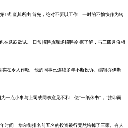
1式 查其所由 首先，绝对不要以工作上一时的不愉快作为转
也在跃跃欲试。 日常招聘热现场招聘冷 据了解，与三四月份相
臭实在令人作呕，他的同事已连续多年不断投诉。编辑乔伊斯
为一点小事与上司或同事意见不和，便“一纸休书”，“挂印而
仅半年时间，华尔街排名前五名的投资银行竟然垮掉了三家。有人