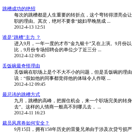
跳槽成功的绝招
每次的跳槽都是人生重要的转折点，这个弯转得漂亮会让
职的理由。其次，绝对不要拿“媳妇早晚熬成 ...
2012-4-13 12:51
谁是"跳槽"主力 ？
进入9月，一年一度的才市“金九银十”又在上演。9月份
比，9月份专场招聘会的单位少了近三分 ...
2012-4-12 09:45
丢饭碗最奇怪理由
丢饭碗在职场上是个不大不小的问题，但是丢饭碗的理由
说：“假如他的同事都觉得他的体味令人作呕 ...
2012-4-12 09:45
最忌讳的跳槽方式
九月，跳槽的高峰，把握住机会，来一个职场完美的转身
去”。这样的人情商一般高不到哪儿去， ...
2012-4-11 16:23
裁员风席卷如何安全？
9月15日，拥有158年历史的雷曼兄弟由于涉及次贷亏