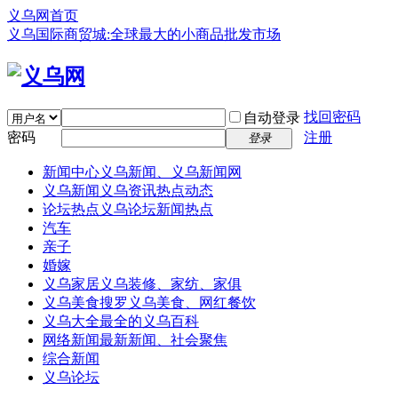
义乌网首页
义乌国际商贸城:全球最大的小商品批发市场
找回密码
自动登录
密码
注册
登录
新闻中心
义乌新闻、义乌新闻网
义乌新闻
义乌资讯热点动态
论坛热点
义乌论坛新闻热点
汽车
亲子
婚嫁
义乌家居
义乌装修、家纺、家俱
义乌美食
搜罗义乌美食、网红餐饮
义乌大全
最全的义乌百科
网络新闻
最新新闻、社会聚焦
综合新闻
义乌论坛