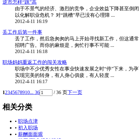
逆市怎样“跳”高
由于不景气的经济、激烈的竞争，企业效益下降甚至倒闭
以化解职业危机？ 对“跳槽”早已没有心理障 ...
2012-4-11 16:19
丢工作后第一件事
丢了工作，然后急匆匆的马上开始寻找新工作，但这通常
招聘广告。而你的麻烦是，匆忙行事不可能 ...
2012-4-11 16:18
职场妈妈重返工作的闯关攻略
职场中不少优秀女性在事业快速发展之时“停”下来，为
实现完美的转身，有人身心俱疲，有人轻度 ...
2012-4-11 16:17
1
2
3
4
5
6
7
8
9
10
... 36
/ 36 页
下一页
相关分类
•
职场点津
•
初入职场
•
薪酬面面观