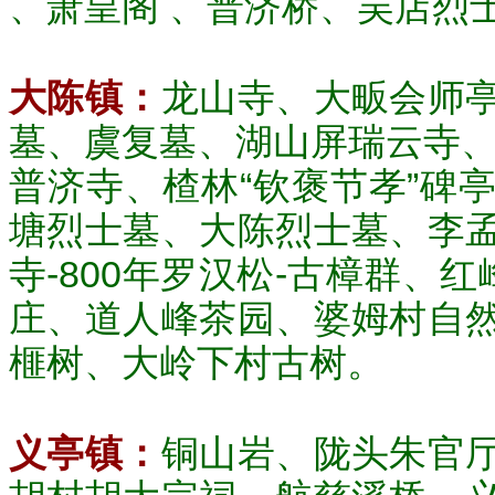
、萧皇阁 、普济桥、吴店烈
大陈镇：
龙山寺、大畈会师
墓、虞复墓、湖山屏瑞云寺、
普济寺、楂林“钦褒节孝”碑
塘烈士墓、大陈烈士墓、李
寺-800年罗汉松-古樟群、
庄、道人峰茶园、婆姆村自
榧树、大岭下村古树。
义亭镇：
铜山岩、陇头朱官