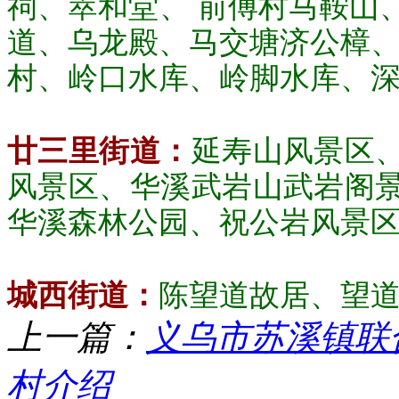
祠、萃和堂、 前傅村马鞍山
道、乌龙殿、马交塘济公樟、
村、岭口水库、岭脚水库、深
廿三里街道：
延寿山风景区
风景区、华溪武岩山武岩阁
华溪森林公园、祝公岩风景
城西街道：
陈望道故居、望道
上一篇：
义乌市苏溪镇联
村介绍