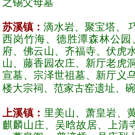
之锡父母墓
苏溪镇：
滴水岩、聚宝塔、 
西岗竹海、德胜潭森林公园
府、佛云山、齐福寺、伏虎
山、藤香园农庄、新厅老虎
宣墓、宗泽世祖墓、新厅义
楼大宗祠、范家古窑遗址、
上溪镇：
里美山、萧皇岩、
麒麟山庄、吴晗故居、上清寺