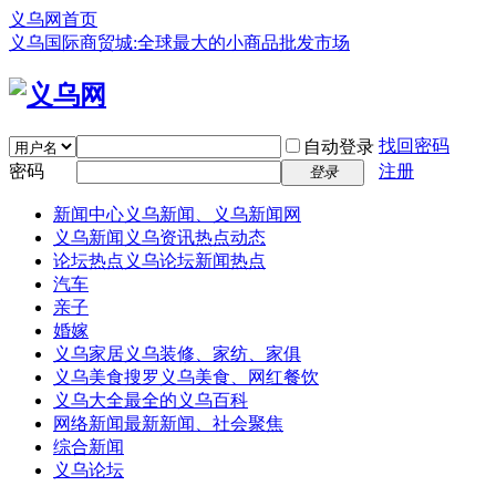
义乌网首页
义乌国际商贸城:全球最大的小商品批发市场
找回密码
自动登录
密码
注册
登录
新闻中心
义乌新闻、义乌新闻网
义乌新闻
义乌资讯热点动态
论坛热点
义乌论坛新闻热点
汽车
亲子
婚嫁
义乌家居
义乌装修、家纺、家俱
义乌美食
搜罗义乌美食、网红餐饮
义乌大全
最全的义乌百科
网络新闻
最新新闻、社会聚焦
综合新闻
义乌论坛