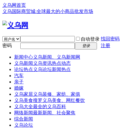
义乌网首页
义乌国际商贸城:全球最大的小商品批发市场
找回密码
自动登录
密码
注册
登录
新闻中心
义乌新闻、义乌新闻网
义乌新闻
义乌资讯热点动态
论坛热点
义乌论坛新闻热点
汽车
亲子
婚嫁
义乌家居
义乌装修、家纺、家俱
义乌美食
搜罗义乌美食、网红餐饮
义乌大全
最全的义乌百科
网络新闻
最新新闻、社会聚焦
综合新闻
义乌论坛