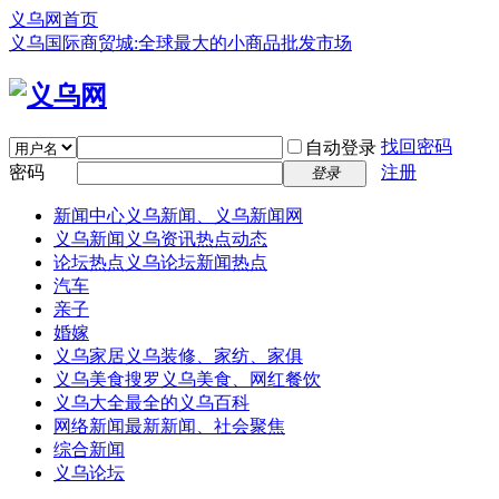
义乌网首页
义乌国际商贸城:全球最大的小商品批发市场
找回密码
自动登录
密码
注册
登录
新闻中心
义乌新闻、义乌新闻网
义乌新闻
义乌资讯热点动态
论坛热点
义乌论坛新闻热点
汽车
亲子
婚嫁
义乌家居
义乌装修、家纺、家俱
义乌美食
搜罗义乌美食、网红餐饮
义乌大全
最全的义乌百科
网络新闻
最新新闻、社会聚焦
综合新闻
义乌论坛