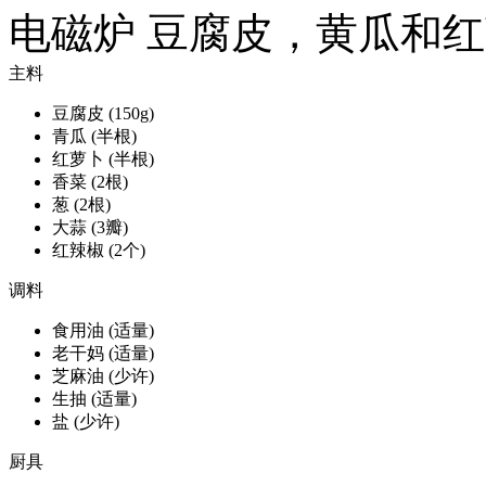
电磁炉 豆腐皮，黄瓜和红萝
主料
豆腐皮
(150g)
青瓜
(半根)
红萝卜
(半根)
香菜
(2根)
葱
(2根)
大蒜
(3瓣)
红辣椒
(2个)
调料
食用油
(适量)
老干妈
(适量)
芝麻油
(少许)
生抽
(适量)
盐
(少许)
厨具