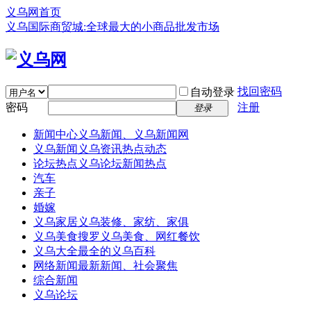
义乌网首页
义乌国际商贸城:全球最大的小商品批发市场
找回密码
自动登录
密码
注册
登录
新闻中心
义乌新闻、义乌新闻网
义乌新闻
义乌资讯热点动态
论坛热点
义乌论坛新闻热点
汽车
亲子
婚嫁
义乌家居
义乌装修、家纺、家俱
义乌美食
搜罗义乌美食、网红餐饮
义乌大全
最全的义乌百科
网络新闻
最新新闻、社会聚焦
综合新闻
义乌论坛