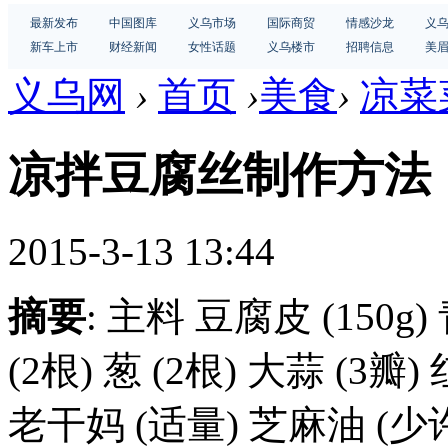
最新发布
中国图库
义乌市场
国际商贸
情感沙龙
义
新车上市
财经新闻
女性话题
义乌楼市
招聘信息
美
义乌网
›
首页
›
美食
›
凉菜
凉拌豆腐丝制作方法
2015-3-13 13:44
摘要
: 主料 豆腐皮 (150g
(2根) 葱 (2根) 大蒜 (3瓣
老干妈 (适量) 芝麻油 (少许