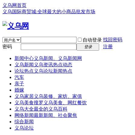
义乌网首页
义乌国际商贸城:全球最大的小商品批发市场
找回密码
自动登录
密码
注册
登录
新闻中心
义乌新闻、义乌新闻网
义乌新闻
义乌资讯热点动态
论坛热点
义乌论坛新闻热点
汽车
亲子
婚嫁
义乌家居
义乌装修、家纺、家俱
义乌美食
搜罗义乌美食、网红餐饮
义乌大全
最全的义乌百科
网络新闻
最新新闻、社会聚焦
综合新闻
义乌论坛