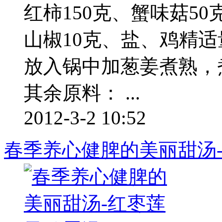
红柿150克、蟹味菇50
山椒10克、盐、鸡精适
放入锅中加葱姜煮熟，
其余原料： ...
2012-3-2 10:52
春季养心健脾的美丽甜汤