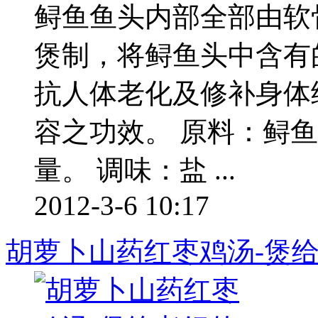
鲟鱼鱼头内部全部由软
煲制，将鲟鱼头中含有
抗人体老化及修补身体
容之功效。 原料：鲟
量。 调味：盐 ...
2012-3-6 10:17
胡萝卜山药红枣鸡汤-煲