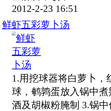
2012-2-23 16:51
鲜虾五彩萝卜汤
1.用挖球器将白萝卜
球，鹌鹑蛋放入锅中煮熟
酒及胡椒粉腌制 3.锅