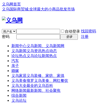
义乌网首页
义乌国际商贸城:全球最大的小商品批发市场
找回密码
自动登录
密码
注册
登录
新闻中心
义乌新闻、义乌新闻网
义乌新闻
义乌资讯热点动态
论坛热点
义乌论坛新闻热点
汽车
亲子
婚嫁
义乌家居
义乌装修、家纺、家俱
义乌美食
搜罗义乌美食、网红餐饮
义乌大全
最全的义乌百科
网络新闻
最新新闻、社会聚焦
综合新闻
义乌论坛