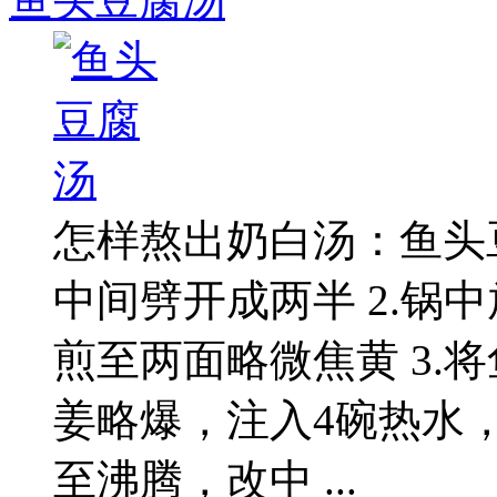
鱼头豆腐汤
怎样熬出奶白汤：鱼头豆
中间劈开成两半 2.锅
煎至两面略微焦黄 3.
姜略爆，注入4碗热水
至沸腾，改中 ...