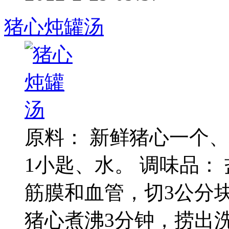
猪心炖罐汤
原料： 新鲜猪心一个、
1小匙、水。 调味品： 
筋膜和血管，切3公分块
猪心煮沸3分钟，捞出洗