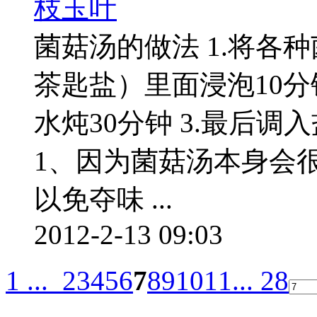
菌菇汤的做法 1.将各
茶匙盐）里面浸泡10分
水炖30分钟 3.最后
1、因为菌菇汤本身会
以免夺味 ...
2012-2-13 09:03
1 ...
2
3
4
5
6
7
8
9
10
11
... 28